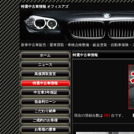
特選中古車情報 オフィスアズ
新車中古車販売・愛車買取・車検点検整備・鈑金塗装・自動車保険・
特選中古車情報
ホーム
ニュース
高価買取宣言
特選中古車情報
中古車3年保証
低金利ローン
こだわり納車
現在の登録台数は
763
台です。
ご成約のお客様
お客様の愛車