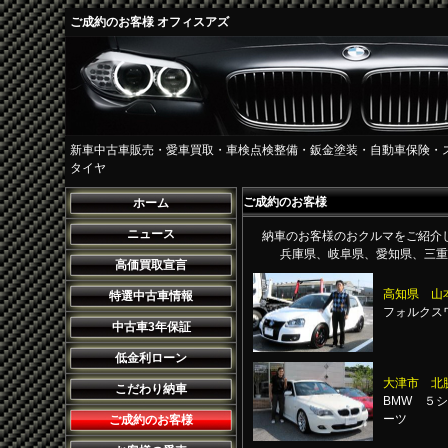
ご成約のお客様 オフィスアズ
新車中古車販売・愛車買取・車検点検整備・鈑金塗装・自動車保険・
タイヤ
ご成約のお客様
ホーム
ニュース
納車のお客様のおクルマをご紹介
兵庫県、岐阜県、愛知県、三重
高価買取宣言
高知県 山
特選中古車情報
フォルクス
中古車3年保証
低金利ローン
大津市 北
こだわり納車
BMW ５シ
ーツ
ご成約のお客様