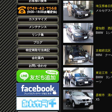
お客様の愛車
埼玉県春日
メルセデスベ
カスタマイズ
メンテナンス
愛知郡 西
BMW 1シ
リンク集
ブログ
特定商取引法表記
京都府北区
MINI ク
会社案内
お問い合わせ
東近江市 
BMW 3シ
ーツ
彦根市 清
X5