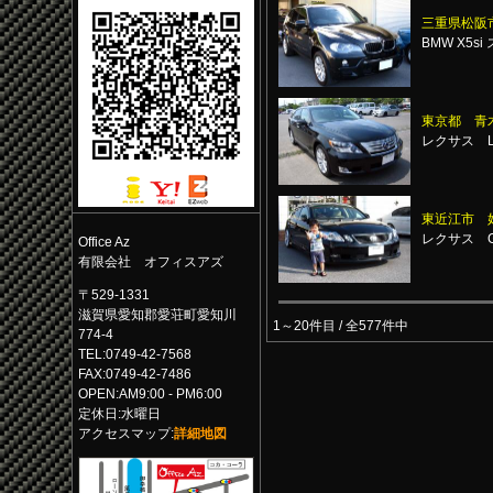
三重県松阪
BMW X5s
東京都 青
レクサス L
東近江市 
レクサス G
Office Az
有限会社 オフィスアズ
〒529-1331
滋賀県愛知郡愛荘町愛知川
1～20件目 / 全577件中
774-4
TEL:0749-42-7568
FAX:0749-42-7486
OPEN:AM9:00 - PM6:00
定休日:水曜日
アクセスマップ:
詳細地図