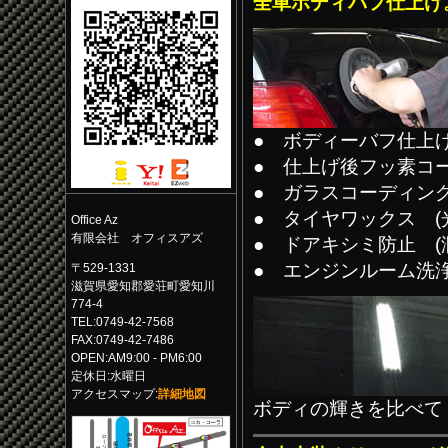
全車ボディバフ仕上げ
● ボディーバフ仕上
● 仕上げ後フッ素コー
● ガラスコーディング
● タイヤワックス (
Office Az
有限会社 オフィスアズ
● ドアキシミ防止 (
● エンジンルーム洗
〒529-1331
滋賀県愛知郡愛荘町愛知川
774-4
TEL:0749-42-7568
FAX:0749-42-7486
OPEN:AM9:00 - PM6:00
定休日:水曜日
アクセスマップ:
詳細地図
ボディの輝きを比べて