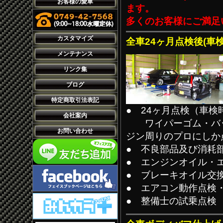
お客様の愛車
ます。
多くのお客様にご満足
カスタマイズ
全車24ヶ月点検後(車
メンテナンス
リンク集
ブログ
特定商取引法表記
● 24ヶ月点検（車
会社案内
ワイパーゴム・バッ
お問い合わせ
ジン周りのプロにしか
● 不良部品及び消耗
● エンジンオイル・
● ブレーキオイル交
● エアコン動作点検
● 整備士の試乗点検