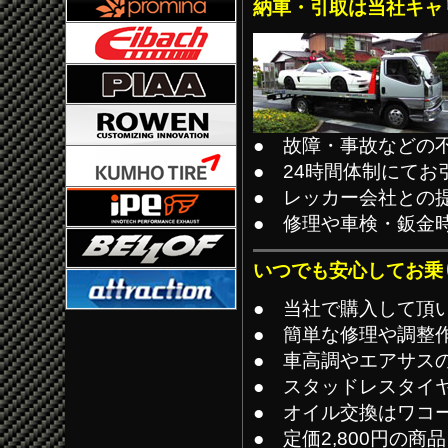
納車・引取は当社キャ
● 故障・事故などの
● 24時間体制にてお
● レッカー会社との
● 修理や車検・鈑金
いつでも安心してお乗
● 当社で購入して頂
● 簡単な修理や調整
● 車高調やエアサス
● スタッドレスタイ
● オイル交換はワコ
● 定価2,800円の商品