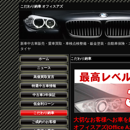
こだわり納車 オフィスアズ
新車中古車販売・愛車買取・車検点検整備・鈑金塗装・自動車保険・
タイヤ
こだわり納車
ホーム
ニュース
高価買取宣言
特選中古車情報
中古車3年保証
低金利ローン
こだわり納車
大切なお客様へお車を
ご成約のお客様
オフィスアズ(Offic