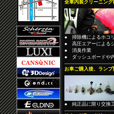
全車内装クリーニング
● 掃除機によるホコ
● 高圧エアーによる
● 消臭作業
● ダッシュボードや
お車ご購入後、ランプ
● 純正品に限り交換工