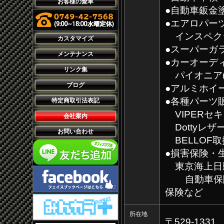
お客様の愛車
●自動車鈑金
●エアロパー
インスペクショ
カスタマイズ
●スーパーガ
メンテナンス
●カーオーデ
リンク集
パイオニア(P
ブログ
●アルミホイ
●各種パーツ
特定商取引法表記
VIPERセ
会社案内
Dottyレザ
お問い合わせ
BELLOF取
●損害保険・
東京海上日
自動車保険
保険など
所在地
〒529-1331