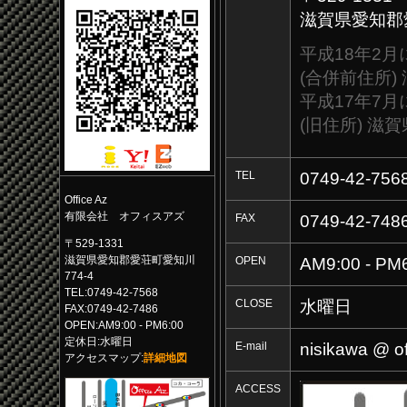
滋賀県愛知郡愛
平成18年2
(合併前住所)
平成17年7
(旧住所) 滋
TEL
0749-42-756
Office Az
有限会社 オフィスアズ
FAX
0749-42-748
〒529-1331
滋賀県愛知郡愛荘町愛知川
OPEN
AM9:00 - PM
774-4
TEL:0749-42-7568
CLOSE
水曜日
FAX:0749-42-7486
OPEN:AM9:00 - PM6:00
定休日:水曜日
E-mail
nisikawa @ of
アクセスマップ:
詳細地図
ACCESS