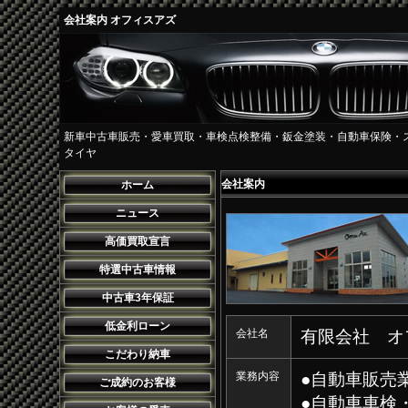
会社案内 オフィスアズ
新車中古車販売・愛車買取・車検点検整備・鈑金塗装・自動車保険・
タイヤ
会社案内
ホーム
ニュース
高価買取宣言
特選中古車情報
中古車3年保証
低金利ローン
会社名
有限会社 オフ
こだわり納車
業務内容
●自動車販売
ご成約のお客様
●自動車車検