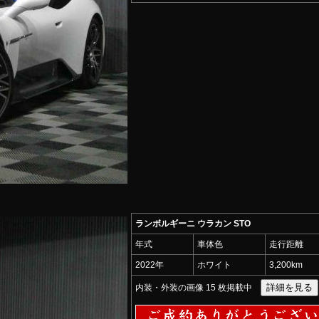
ランボルギーニ ウラカン STO
年式
車体色
走行距離
2022年
ホワイト
3,200km
内装・外装の画像 15 枚掲載中