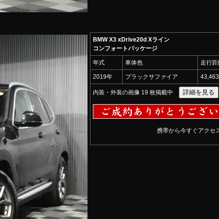
BMW X3 xDrive20d Xライン
コンフォートパッケージ
年式
車体色
走行距
2019年
ブラックサファイア
43,46
内装・外装の画像 19 枚掲載中
携帯から今すぐアクセス