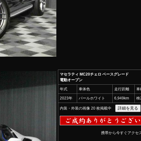
マセラティ MC20チェロ ベースグレード
電動オープン
年式
車体色
走行距離
車
2023年
パールホワイト
6,949km
検
内装・外装の画像 20 枚掲載中
携帯から今すぐアクセス