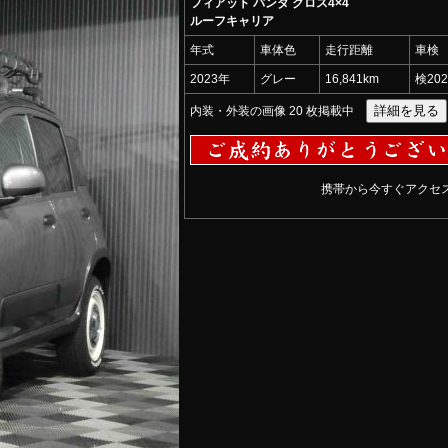
フィアット パンダ クロス4×4
ルーフキャリア
年式
車体色
走行距離
車検
2023年
グレー
16,841km
検20
内装・外装の画像 20 枚掲載中
携帯から今すぐアクセス