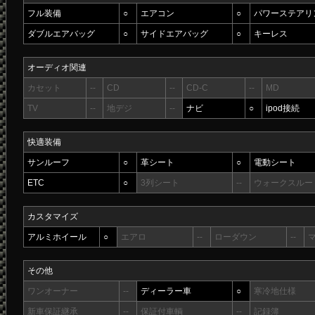
フル装備
○
エアコン
○
パワーステアリ
ダブルエアバッグ
○
サイドエアバッグ
○
キーレス
オーディオ関連
カセット
--
CD
--
CD-C
--
MD
TV
--
地デジ
--
ナビ
○
ipod接続
快適装備
サンルーフ
○
革シート
○
電動シート
ETC
○
3列シート
--
ウォークスルー
カスタマイズ
アルミホイール
○
エアロ
--
ローダウン
--
その他
ワンオーナー
--
ディーラー車
○
寒冷地仕様
新車保証継承
--
保証付車輌
--
記録簿