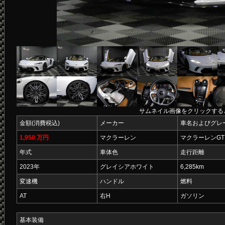
サムネイル画像をクリックする
金額(消費税込)
メーカー
車名およびグレ
1,950 万円
マクラーレン
マクラーレンGT
年式
車体色
走行距離
2023年
グレイシアホワイト
6,285km
変速機
ハンドル
燃料
AT
右H
ガソリン
基本装備