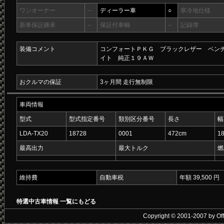
ワンオーナー
--
ディーラー車
○
寒冷地仕様
新車保証継承
--
保証付車輌
--
記録簿
装備コメント
コンフォートＰＫＧ ブラックレザー ベン
イト 純正１９ＡＷ
おクルマの保証
3ヶ月間 走行無制限
車両情報
型式
型式指定番号
類別区分番号
長さ
幅
LDA-TX20
18728
0001
472cm
1
最高出力
最大トルク
燃
維持費
自動車税
年額 39,500 円
特選中古車情報 一覧にもどる
Copyright © 2001-2007 by Offic