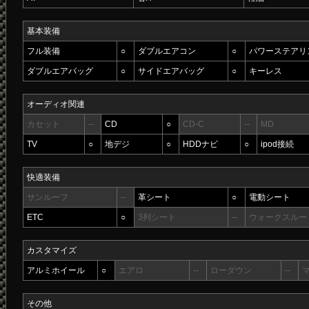
基本装備
フル装備
○
ダブルエアコン
○
パワーステアリ
ダブルエアバッグ
○
サイドエアバッグ
○
キーレス
オーディオ関連
カセット
--
CD
○
CD-C
--
MD
TV
○
地デジ
○
HDDナビ
○
ipod接続
快適装備
サンルーフ
--
革シート
○
電動シート
ETC
○
3列シート
--
ウォークスルー
カスタマイズ
アルミホイール
○
エアロ
--
ローダウン
--
その他