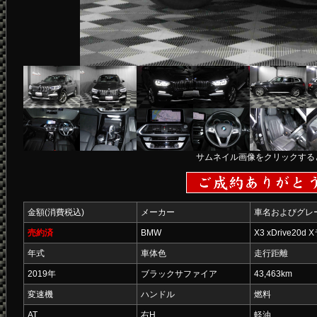
サムネイル画像をクリックする
金額(消費税込)
メーカー
車名およびグレ
売約済
BMW
X3 xDrive20d
年式
車体色
走行距離
2019年
ブラックサファイア
43,463km
変速機
ハンドル
燃料
AT
右H
軽油