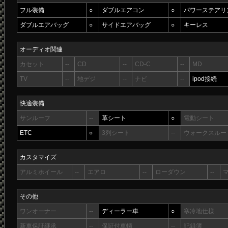
フル装備
○
ダブルエアコン
○
パワーステアリ
ダブルエアバッグ
○
サイドエアバッグ
○
キーレス
オーディオ関連
カセット
--
CD
--
CD-C
--
MD
TV
--
地デジ
--
ナビ
--
ipod接続
快適装備
サンルーフ
--
革シート
○
電動シート
ETC
○
3列シート
--
ウォークスルー
カスタマイズ
アルミホイール
--
エアロ
--
ローダウン
--
その他
ワンオーナー
--
ディーラー車
○
寒冷地仕様
新車保証継承
--
保証付車輌
--
記録簿