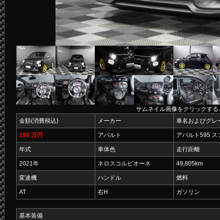
サムネイル画像をクリックする
金額(消費税込)
メーカー
車名およびグレ
198 万円
アバルト
アバルト595 
年式
車体色
走行距離
2021年
ネロスコルピオーネ
49,805km
変速機
ハンドル
燃料
AT
右H
ガソリン
基本装備