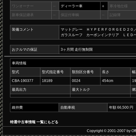
ワンオーナー
--
ディーラー車
○
寒冷地仕様
新車保証継承
--
保証付車輌
--
記録簿
装備コメント
マットグレー ＨＹＰＥＲＦＯＲＧＥＤ２０
ガラスルーフ カーボンインテリア ＬＥＤ
おクルマの保証
3ヶ月間 走行無制限
車両情報
型式
型式指定番号
類別区分番号
長さ
幅
CBA-190377
18189
0024
454cm
1
最高出力
最大トルク
燃
維持費
自動車税
年額 66,500 円
特選中古車情報 一覧にもどる
Copyright © 2001-2007 by Offic