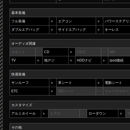
基本装備
フル装備
○
エアコン
○
パワーステアリ
ダブルエアバッグ
○
サイドエアバッグ
○
キーレス
オーディオ関連
カセット
--
CD
○
CD-C
--
MD
TV
○
地デジ
○
HDDナビ
○
ipod接続
快適装備
サンルーフ
○
革シート
○
電動シート
ETC
○
3列シート
--
ウォークスルー
カスタマイズ
アルミホイール
○
エアロ
--
ローダウン
○
その他