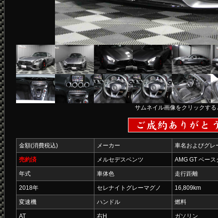
サムネイル画像をクリックする
金額(消費税込)
メーカー
車名およびグレ
売約済
メルセデスベンツ
AMG GT ベー
年式
車体色
走行距離
2018年
セレナイトグレーマグノ
16,809km
変速機
ハンドル
燃料
AT
右H
ガソリン