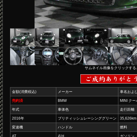
サムネイル画像をクリックする
金額(消費税込)
メーカー
車名およ
売約済
BMW
MINI ク
年式
車体色
走行距離
2016年
ブリティッシュレーシンググリーン
35,626km
変速機
ハンドル
燃料
AT
右H
ガソリン