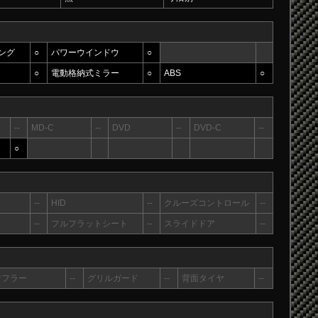
ング
○
パワーウインドウ
○
○
電動格納式ミラー
○
ABS
○
--
MD-C
--
DVD
--
DVD-C
--
○
--
HID
--
クルーズコントロール
--
--
フルフラットシート
--
スライドドア
--
マフラー
--
グリルガード
--
背面タイヤ
--