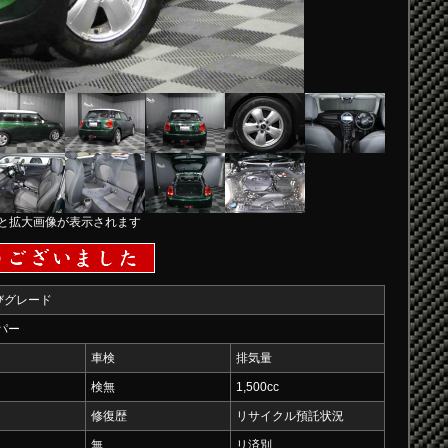
と拡大画像が表示されます
びグレード
ーパー
車検
排気量
検無
1,500cc
修復歴
リサイクル預託状況
無
リ済別