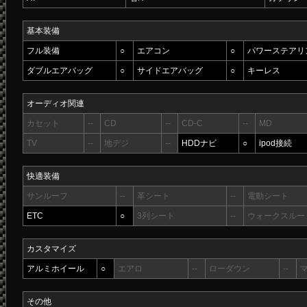
基本装備
フル装備
○
エアコン
○
パワーステアリ
ダブルエアバッグ
○
サイドエアバッグ
○
キーレス
オーディオ関連
カセット
--
CD
--
CD-C
--
MD
TV
--
地デジ
--
HDDナビ
○
ipod接続
快適装備
サンルーフ
--
革シート
--
電動シート
ETC
○
3列シート
--
ウォークスルー
カスタマイズ
アルミホイール
○
エアロ
--
ローダウン
--
その他