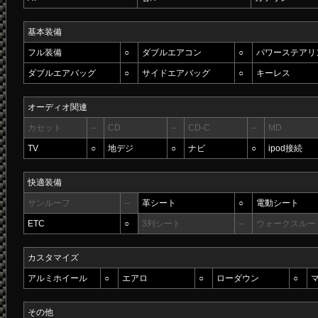
基本装備
フル装備
○
ダブルエアコン
○
パワーステアリ
ダブルエアバッグ
○
サイドエアバッグ
○
キーレス
オーディオ関連
カセット
--
CD
--
CD-C
--
MD
TV
○
地デジ
○
ナビ
○
ipod接続
快適装備
サンルーフ
--
革シート
○
電動シート
ETC
○
3列シート
--
ウォークスルー
カスタマイズ
アルミホイール
○
エアロ
○
ローダウン
○
その他