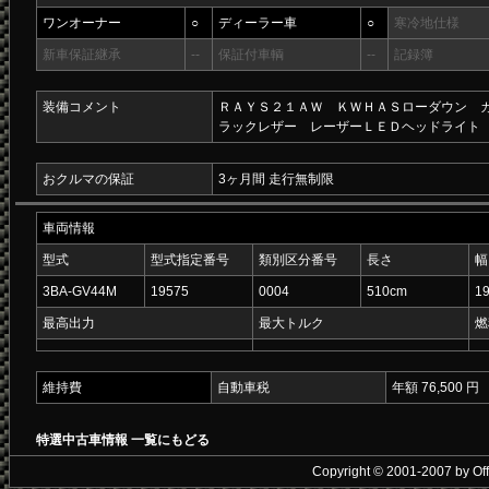
ワンオーナー
○
ディーラー車
○
寒冷地仕様
新車保証継承
--
保証付車輌
--
記録簿
装備コメント
ＲＡＹＳ２１ＡＷ ＫＷＨＡＳローダウン 
ラックレザー レーザーＬＥＤヘッドライト
おクルマの保証
3ヶ月間 走行無制限
車両情報
型式
型式指定番号
類別区分番号
長さ
幅
3BA-GV44M
19575
0004
510cm
1
最高出力
最大トルク
燃
維持費
自動車税
年額 76,500 円
特選中古車情報 一覧にもどる
Copyright © 2001-2007 by Offic