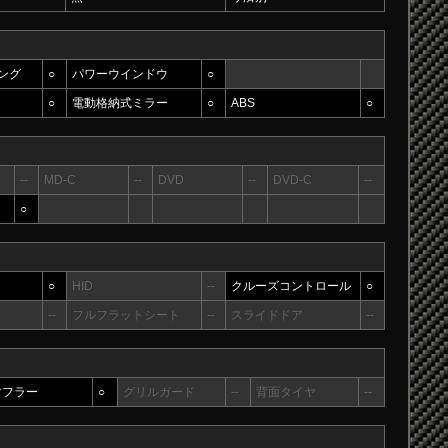
ング
○
パワーウインドウ
○
○
電動格納式ミラー
○
ABS
○
--
MD-C
--
DVD
--
DVD-C
--
○
○
HID
--
クルーズコントロール
○
--
フルフラットシート
--
スライドドア
--
マフラー
○
グリルガード
--
背面タイヤ
--