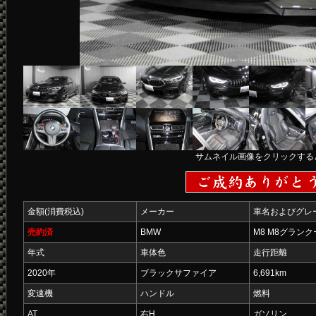
サムネイル画像をクリックする
金額(消費税込)
メーカー
車名およびグレ
売約済
BMW
M8 M8グラン
年式
車体色
走行距離
2020年
ブラックサファイア
6,691km
変速機
ハンドル
燃料
AT
右H
ガソリン