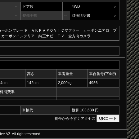
--
ドア数
4WD
○
--
整備手帳
--
取扱説明書
○
カーボンブレーキ ＡＫＲＡＰＯＶＩＣマフラー カーボンエアロ ブ
 カーボンインテリア 純正ナビ ＴＶ 全方向カメラ
高さ
車両重量
車台番号(下4桁)
94cm
142cm
2,000kg
4956
料消費率
車検代
概算 103,630 円
携帯から今すぐアクセス!
e AZ. All right reserved.