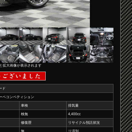
と拡大画像が表示されます
ード
クーペコンペティション
車検
排気量
検無
4,400cc
修復歴
リサイクル預託状況
無
リ済別