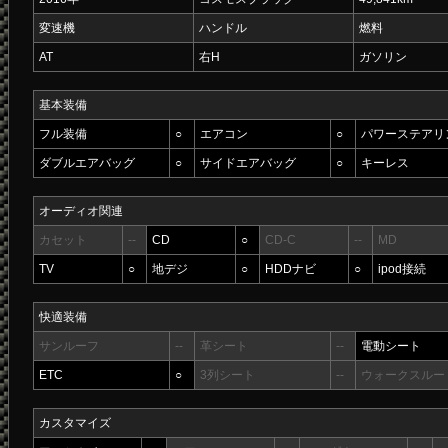
変速機
ハンドル
燃料
AT
右H
ガソリン
基本装備
フル装備
○
エアコン
○
パワーステアリ
ダブルエアバッグ
○
サイドエアバッグ
○
キーレス
オーディオ関連
カセット
--
CD
○
CD-C
--
MD
TV
○
地デジ
○
HDDナビ
○
ipod接続
快適装備
サンルーフ
--
革シート
--
電動シート
ETC
○
3列シート
--
ウォークスルー
カスタマイズ