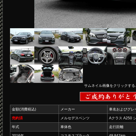
サムネイル画像をクリックする
金額(消費税込)
メーカー
車名およびグレ
売約済
メルセデスベンツ
Aクラス A250
年式
車体色
走行距離
2016年
コスモスブラック
49,841km