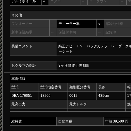
アルミホイール
○
エアロ
--
ローダウン
--
その他
ワンオーナー
--
ディーラー車
○
寒冷地仕様
新車保証継承
--
保証付車輌
--
記録簿
装備コメント
純正ナビ ＴＶ バックカメラ レーダーク
ーシート
おクルマの保証
3ヶ月間 走行無制限
車両情報
型式
型式指定番号
類別区分番号
長さ
幅
DBA-176051
18205
0012
435cm
1
最高出力
最大トルク
燃
維持費
自動車税
年額 39,500 円