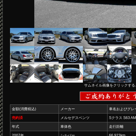
サムネイル画像をクリックする
金額(消費税込)
メーカー
車名およびグレ
売約済
メルセデスベンツ
Sクラス S63 A
年式
車体色
走行距離
2007年
シルバー
66,923km