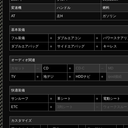
変速機
ハンドル
燃料
AT
左H
ガソリン
基本装備
フル装備
○
ダブルエアコン
○
パワーステアリ
ダブルエアバッグ
○
サイドエアバッグ
○
キーレス
オーディオ関連
カセット
--
CD
○
CD-C
--
MD
TV
○
地デジ
○
HDDナビ
○
ipod接続
快適装備
サンルーフ
○
革シート
○
電動シート
ETC
○
3列シート
--
ウォークスルー
カスタマイズ