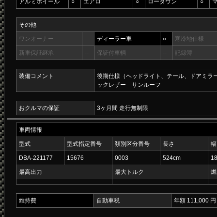
アルミホイール
○
エアロ
○
ローダウン
○
その他
ワンオーナー
--
ディーラー車
○
寒冷地仕様
新車保証継承
--
保証付車輌
--
記録簿
装備コメント
後期仕様（ヘッドライト、テール、ドアミラ
ックレザー サンルーフ
おクルマの保証
3ヶ月間 走行無制限
車両情報
型式
型式指定番号
類別区分番号
長さ
幅
DBA-221177
15676
0003
524cm
1
最高出力
最大トルク
燃
維持費
自動車税
年額 111,000 円